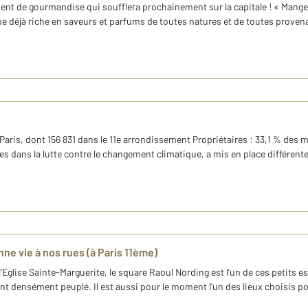
vent de gourmandise qui soufflera prochainement sur la capitale ! « Mangez
e déjà riche en saveurs et parfums de toutes natures et de toutes provena
 Paris, dont 156 831 dans le 11e arrondissement Propriétaires : 33,1 % des 
s dans la lutte contre le changement climatique, a mis en place différent
onne vie à nos rues (à Paris 11ème)
 l’Eglise Sainte-Marguerite, le square Raoul Nording est l’un de ces petits e
densément peuplé. Il est aussi pour le moment l’un des lieux choisis pou