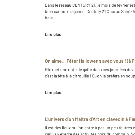
Dans le réseau CENTURY 21, le mois de février est
bien car notre agence, Century 21 Chorus Saint
belle ...
Lire plus
On aime… Fêter Hallowenn avec vous ! (à P
Elle met une note de gaité dans ces journées dev
c’est la fête à la citrouille ! Qu’on la préfère en 
Lire plus
L’univers d’un Maître d’Art en clavecin à Pa
Il est des lieux où l’on entre à pas un peu feutr
car il s’y exerce des activités hors du commun. Voi