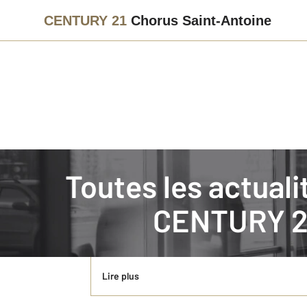
CENTURY 21
Chorus Saint-Antoine
Immobilier
Actualités immobilières à PARIS
Toutes les actual
Paris 11e, côté sport
CENTURY 21
Région : Ile de France Population : 2 254 262 hab
(source : Insee 2013) Dans le onzième arrondisseme
Lire plus