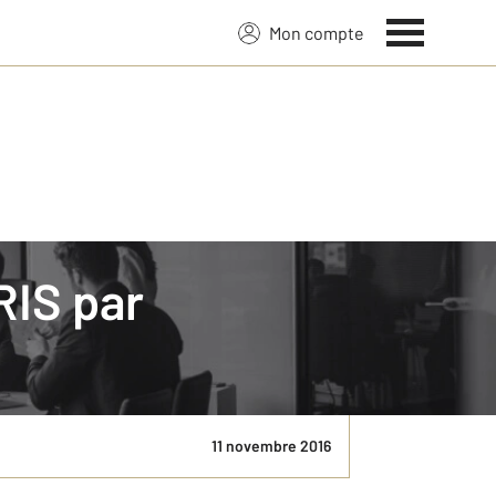
Mon compte
RIS par
e
,3 % des ménages parisiens sont propriétaires
...
11 novembre 2016