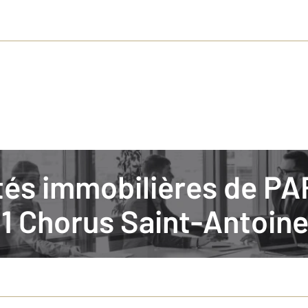
ités immobilières de PA
 Chorus Saint-Antoin
itants à Paris, dont 155 267 dans le 11e arrondissement Propriétaires : 33
nt de Paris, priorité est donnée au sport. Entre amis, en famille, seul ou 