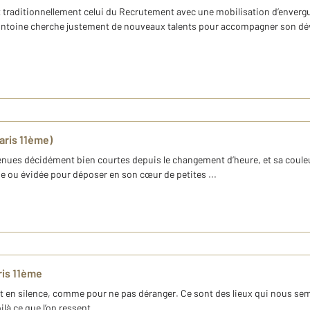
 traditionnellement celui du Recrutement avec une mobilisation d’envergure
-Antoine cherche justement de nouveaux talents pour accompagner son dé
aris 11ème)
enues décidément bien courtes depuis le changement d’heure, et sa couleur
soupe ou évidée pour déposer en son cœur de petites ...
ris 11ème
és et en silence, comme pour ne pas déranger. Ce sont des lieux qui nous se
là ce que l’on ressent ...